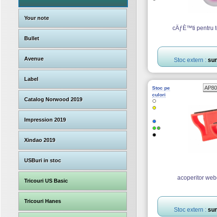
Your note
cÄƒÈ™ti pentru t
Bullet
Avenue
Stoc extern :
sun
Label
AP80
Stoc pe
culori
Catalog Norwood 2019
Impression 2019
Xindao 2019
USBuri in stoc
acoperitor we
Tricouri US Basic
Tricouri Hanes
Stoc extern :
sun