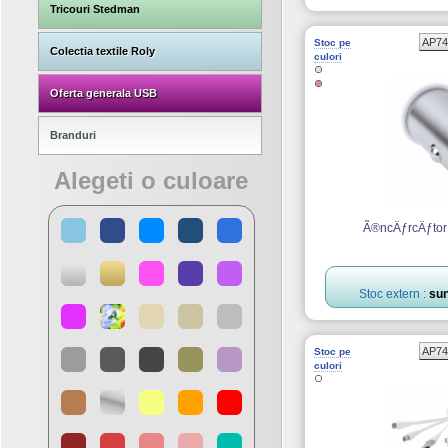
Tricouri Stedman
AP74
Stoc pe
Colectia textile Roly
culori
Oferta generala USB
Branduri
Alegeti o culoare
Ã®ncÄƒrcÄƒtor
Stoc extern :
sun
AP74
Stoc pe
culori