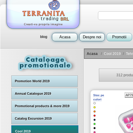
blog
Acasa
Despre noi
Promotii
Acasa
/
Cool 2019
/
Tehn
312
produ
Promotion World 2019
Annual Catalogue 2019
AP79
Stoc pe
culori
Promotional products & more 2019
Catalog Excursion 2019
Cool 2019