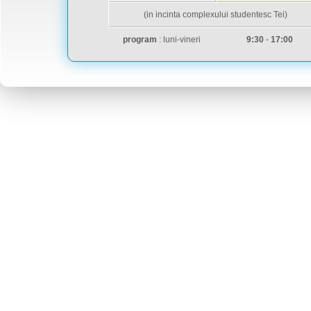
(in incinta complexului studentesc Tei)
program
: luni-vineri
9:30
-
17:00