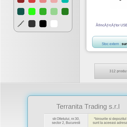
Ã®ncÄƒrcÄƒtor USB
Stoc extern :
sun
312
produs
Terranita Trading s.r.l
str.Oltetului, nr.30,
*birourile si depozitul
sector 2, Bucuresti
sunt la aceeasi adres