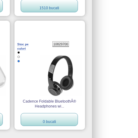
1510 bucati
10829700
Stoc pe
culori
Cadence Foldable BluetoothÂ®
Headphones wi...
0 bucati