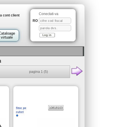
Conectati-va
 cont client
RO
Cataloage
virtuale
a
pagina 1
(5)
10818103
Stoc pe
culori