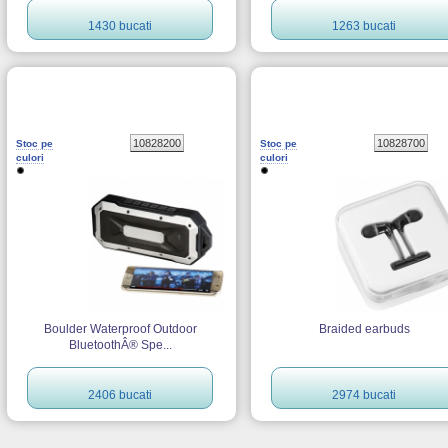
1430 bucati
1263 bucati
10828200
10828700
Stoc pe
Stoc pe
culori
culori
Boulder Waterproof Outdoor
Braided earbuds
BluetoothÂ® Spe...
2406 bucati
2974 bucati