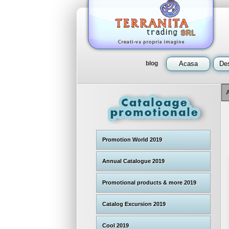
blog
Acasa
Des
Promotion World 2019
Annual Catalogue 2019
Promotional products & more 2019
Catalog Excursion 2019
Cool 2019