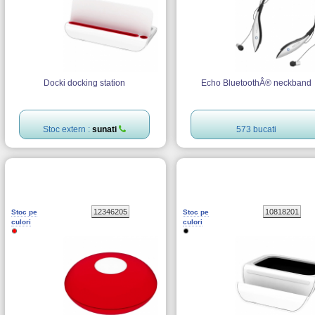
Docki docking station
Echo BluetoothÂ® neckband
Stoc extern :
sunati
573 bucati
12346205
10818201
Stoc pe
Stoc pe
culori
culori