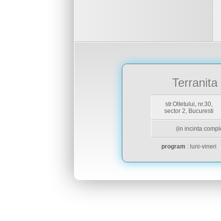
Terranita 
str.Oltetului, nr.30,
sector 2, Bucuresti
(in incinta compl
program
: luni-vineri