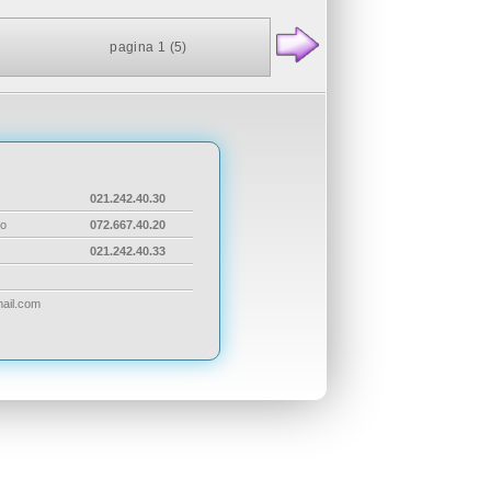
pagina 1
(5)
021.242.40.30
ro
072.667.40.20
021.242.40.33
mail.com