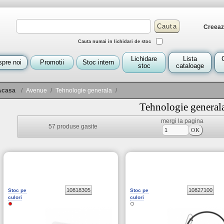
Creeaza
Cauta numai in lichidari de stoc
Lichidare
Lista
pre noi
Promotii
Stoc intern
stoc
cataloage
Acasa
/
Avenue
/
Tehnologie generala
/
Tehnologie general
mergi la pagina
57
produse gasite
10818305
10827100
Stoc pe
Stoc pe
culori
culori