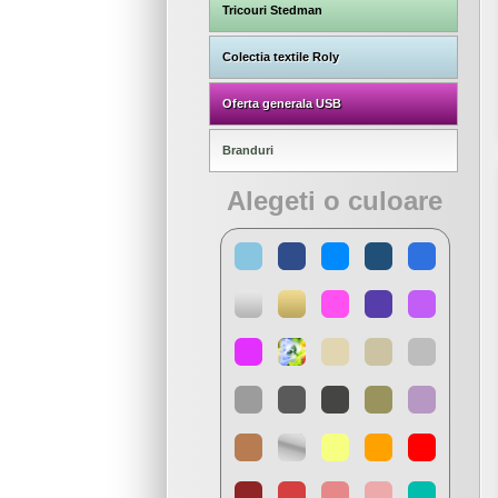
Tricouri Stedman
Colectia textile Roly
Oferta generala USB
Branduri
Alegeti o culoare