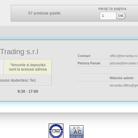
mergi la pagina
57
produse gasite.
Trading s.r.l
Contact
office@terranita.ro
Petruta Panait
petruta@terranita.
*birourile si depozitul
sunt la aceeasi adresa
Website admin
exului studentesc Tei)
terranita.office@g
9:30
-
17:00