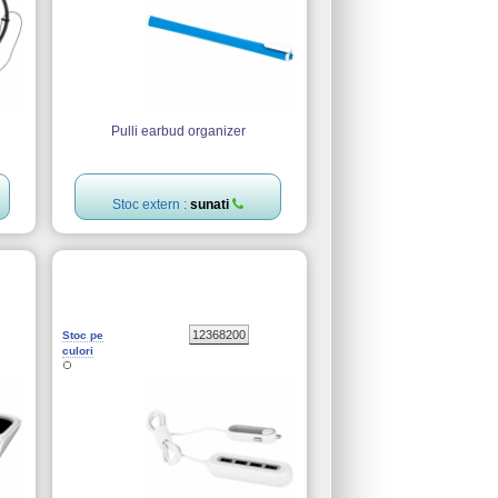
Pulli earbud organizer
Stoc extern :
sunati
12368200
Stoc pe
culori