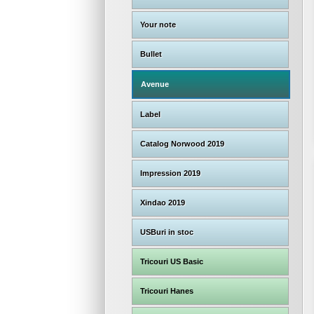
Your note
Bullet
Avenue
Label
Catalog Norwood 2019
Impression 2019
Xindao 2019
USBuri in stoc
Tricouri US Basic
Tricouri Hanes