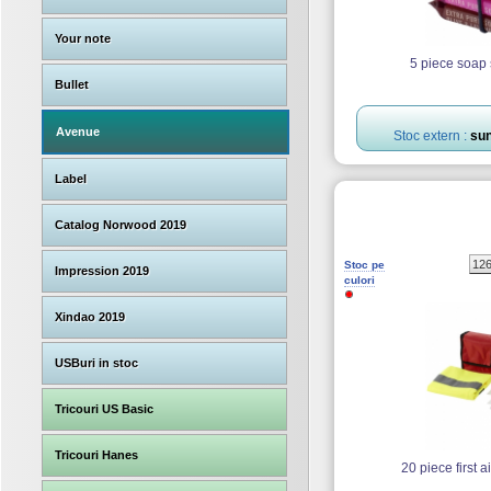
Your note
5 piece soap 
Bullet
Avenue
Stoc extern :
sun
Label
Catalog Norwood 2019
12
Stoc pe
Impression 2019
culori
Xindao 2019
USBuri in stoc
Tricouri US Basic
Tricouri Hanes
20 piece first ai