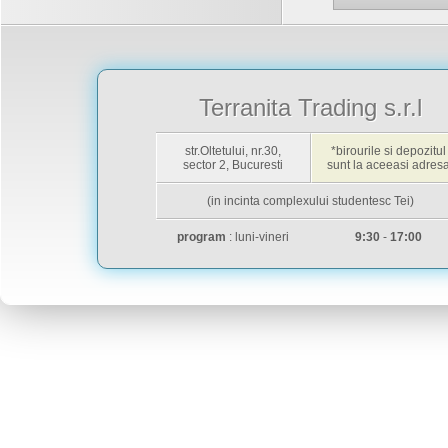
Terranita Trading s.r.l
str.Oltetului, nr.30,
*birourile si depozitul
sector 2, Bucuresti
sunt la aceeasi adres
(in incinta complexului studentesc Tei)
program
: luni-vineri
9:30
-
17:00