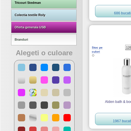
Tricouri Stedman
686 bucati
Colectia textile Roly
Oferta generala USB
Branduri
12
Stoc pe
Alegeti o culoare
culori
Alden bath & bo
1967 bucat