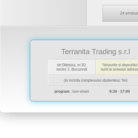
24
produs
Terranita Trading s.r.l
str.Oltetului, nr.30,
*birourile si depozitul
sector 2, Bucuresti
sunt la aceeasi adres
(in incinta complexului studentesc Tei)
program
: luni-vineri
9:30
-
17:00