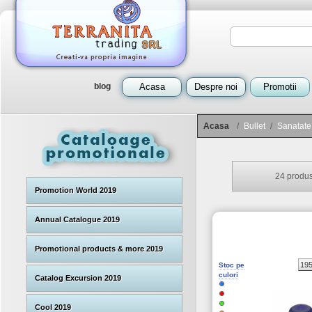
blog
Acasa
Despre noi
Promotii
Acasa
/
Bullet
/
Sanatate
24
produs
Promotion World 2019
Annual Catalogue 2019
Promotional products & more 2019
19
Stoc pe
culori
Catalog Excursion 2019
Cool 2019