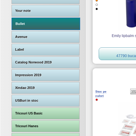
Your note
Bullet
Emily lipbalm s
Avenue
Label
47790 bucat
Catalog Norwood 2019
Impression 2019
Xindao 2019
10
Stoc pe
culori
USBuri in stoc
Tricouri US Basic
Tricouri Hanes