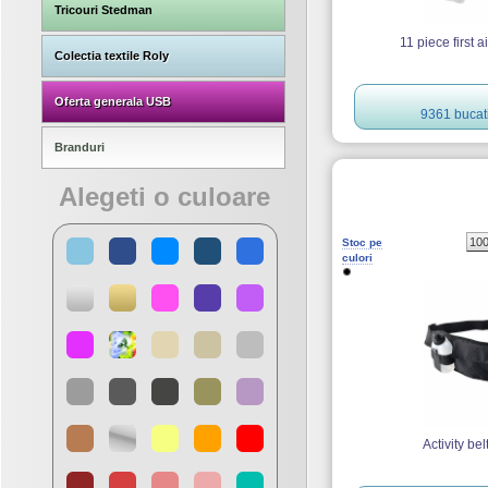
Tricouri Stedman
11 piece first ai
Colectia textile Roly
Oferta generala USB
9361 bucat
Branduri
Alegeti o culoare
10
Stoc pe
culori
Activity bel