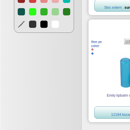
Stoc extern :
sun
10
Stoc pe
culori
Emily lipbalm s
12184 bucat