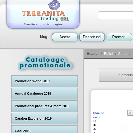
blog
Acasa
Despre noi
Promotii
Acasa
/
Bullet
/
Sepci
/
6
produse
Promotion World 2019
Annual Catalogue 2019
Promotional products & more 2019
11
Stoc pe
culori
Catalog Excursion 2019
Cool 2019