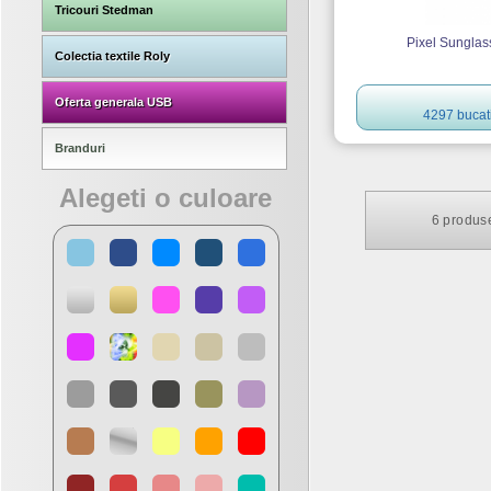
Tricouri Stedman
Pixel Sunglas
Colectia textile Roly
Oferta generala USB
4297 bucat
Branduri
Alegeti o culoare
6
produse