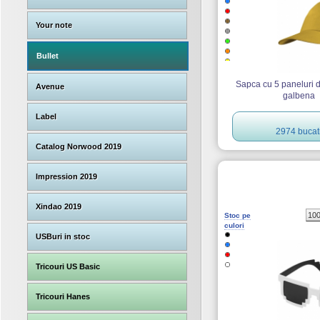
Your note
Bullet
Sapca cu 5 paneluri 
Avenue
galbena
Label
2974 bucat
Catalog Norwood 2019
Impression 2019
Xindao 2019
10
Stoc pe
culori
USBuri in stoc
Tricouri US Basic
Tricouri Hanes