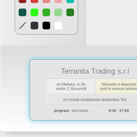
Terranita Trading s.r.l
str.Oltetului, nr.30,
*birourile si depozitul
sector 2, Bucuresti
sunt la aceeasi adres
(in incinta complexului studentesc Tei)
program
: luni-vineri
9:30
-
17:00