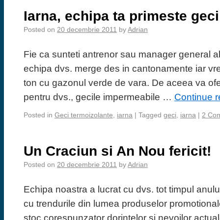
Iarna, echipa ta primeste gec
Posted on
20 decembrie 2011
by
Adrian
Fie ca sunteti antrenor sau manager general al
echipa dvs. merge des in cantonamente iar vr
ton cu gazonul verde de vara. De aceea va ofe
pentru dvs., gecile impermeabile …
Continue 
Posted in
Geci termoizolante
,
iarna
|
Tagged
geci
,
iarna
|
2 Co
Un Craciun si An Nou fericit!
Posted on
20 decembrie 2011
by
Adrian
Echipa noastra a lucrat cu dvs. tot timpul anulu
cu trendurile din lumea produselor promotional
stoc corespunzator dorintelor si nevoilor actual