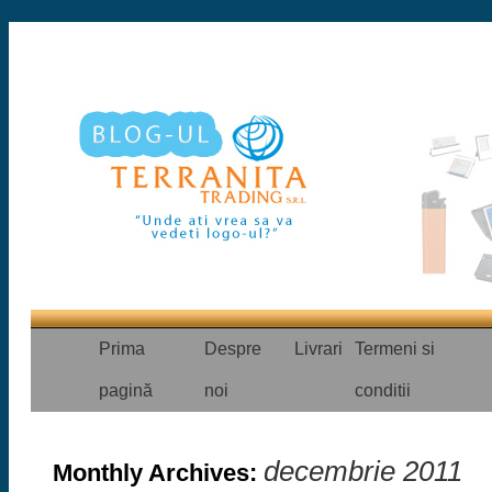
Prima
Despre
Livrari
Termeni si
pagină
noi
conditii
decembrie 2011
Monthly Archives: