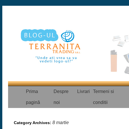
Prima
Despre
Livrari
Termeni si
pagină
noi
conditii
8 martie
Category Archives: