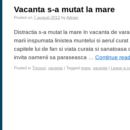
Vacanta s-a mutat la mare
Posted on
7 august 2012
by
Adrian
Distractia s-a mutat la mare In vacanta de va
marii inspumata linistea muntelui si aerul curat s
capitele lui de fan si viata curata si sanatoasa 
invita oamenii sa paraseasca …
Continue rea
Posted in
Tricouri
,
vacanta
|
Tagged
mare
,
vacanta
|
Leave a 