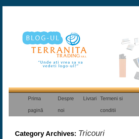
Prima
Despre
Livrari
Termeni si
pagină
noi
conditii
Tricouri
Category Archives: