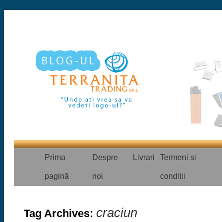
Prima
Despre
Livrari
Termeni si
pagină
noi
conditii
craciun
Tag Archives: