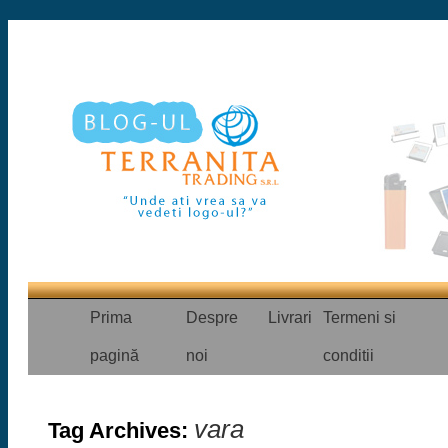
Prima
Despre
Livrari
Termeni si
pagină
noi
conditii
vara
Tag Archives: