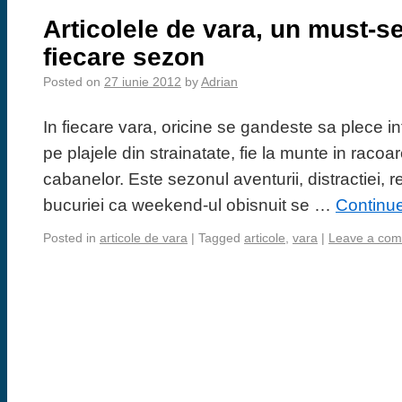
Articolele de vara, un must-se
fiecare sezon
Posted on
27 iunie 2012
by
Adrian
In fiecare vara, oricine se gandeste sa plece int
pe plajele din strainatate, fie la munte in racoar
cabanelor. Este sezonul aventurii, distractiei, rel
bucuriei ca weekend-ul obisnuit se …
Continu
Posted in
articole de vara
|
Tagged
articole
,
vara
|
Leave a co