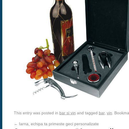
This entry was posted in
bar si vin
and tagged
bar
,
vin
. Bookma
←
Iarna, echipa ta primeste geci personalizate