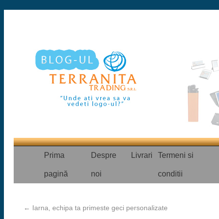
Prima
Despre
Livrari
Termeni si
pagină
noi
conditii
←
Iarna, echipa ta primeste geci personalizate