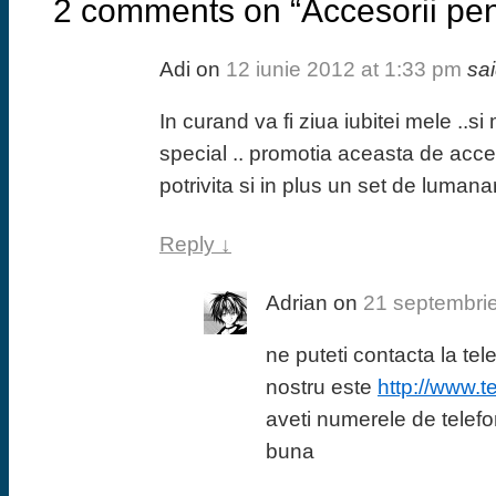
2 comments on “
Accesorii pen
Adi
on
12 iunie 2012 at 1:33 pm
sai
In curand va fi ziua iubitei mele ..
special .. promotia aceasta de acceso
potrivita si in plus un set de lumana
Reply
↓
Adrian
on
21 septembri
ne puteti contacta la tel
nostru este
http://www.te
aveti numerele de telefon
buna